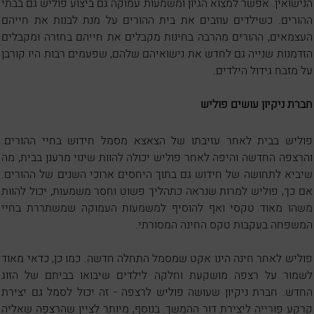
הנישואין. אפשר למצוא הגיון ומשמעות עמוקה גם ביצוע פוליש גם בבתי
ההורים. כשילדים עוזבים את בית ההורים על מנת לבנות את חייהם
העצמאים, ההורים מהרבה בחינות מקבלים את חייהם בחזרה ומקבלים
הזדמנות שנייה גם לחדש את נישואיהם שלהם, שפעמים רבות היו קורבן
על מזבח גידול הילדים.
חברת ניקיון עושים פוליש
פוליש בבית לאחר עזיבתו של הצאצא מסמל חידוש בחיי ההורים.
והרצפה החדשה והיפה לאחר פוליש יכולה להוות שינוי מרענן בבית, מה
שיביא לתחושה של חידוש גם בתוך היחסים ארוכי השנים של ההורים.
אם כך, פוליש למרות שנראה כתהליך פשוט וחסר משמעות, יכול להוות
משהו מאוד טקסי ואף להוסיף למשמעות העמוקה שמשתררת בחיי
המשפחה בעקבות טקס החינה המסורתי.
פוליש לאחר חינה הינו אקט שמסמל התחלה חדשה. כמו כן, כדאי מאוד
לשמור על רצפה מושקעת וחלקה לילדים שיבואו בביתם של הזוג
החדש. חברת ניקיון שעושה פוליש לרצפה - זה יכול לסמל גם יצירת
קרקע פורייה ליצירת דור ההמשך. בנוסף, מיותר לציין שהרצפה שאליה