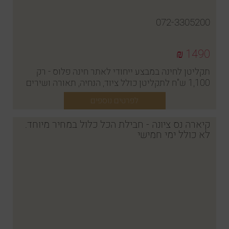
072-3305200
1490 ₪
תקליטן לחינה במבצע ייחודי לאתר חינה פלוס - רק
1,100 ש"ח לתקליטן כולל ציוד, הנחיה, תאורה ושירים
לחינה, בהתאמה אישית
לפרטים נוספים
קיארה נס ציונה - חבילת הכל כלול במחיר מיוחד.
לא כולל ימי חמישי