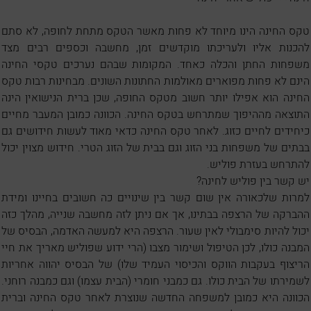
טקס החינה הינו מיוחד לא פחות מאשר הטקס מתחת לחופה, לא סתם
להכנות אליו ולעריכתו מוקדשים זמן, מחשבה וכספים רבים מצד
משפחות החתן והכלה כאחד. המקומות שבהם נערכים טקסי החינה
הינם לא פחות מפוארים מאולמות החתונות השונים. מבחינות רבות טקס
החינה הוא אפילו יותר חשוב מטקס החופה, שכן ברית הנישואין הינה
התוצאה מההיפוך שמתרחש בטקס החינה. הכוונה כמובן המעבר מחיים
כיחידים לחיים כזוג. לאחר טקס החינה כדאי מאוד לעשות חידושים גם
בבתים של משפחות בני הזוג וגם בבית של הזוג הטרי. חידוש מצוין יכול
להתרחש בעזרת פוליש.
יש קשר בין פוליש לחינה?
למרות שלכאורה אין שום קשר בין שינויים כה חשובים בחיינו ומידת
ההברקה של הרצפה בבתינו, אך אם ניתן לזה מחשבה שנייה, מהלך כזה
יכול להיות סימבולי לאין שעור. הרצפה היא למעשה האדמה, הבסיס של
המבנה כולו, לכן הטיפול ושימור מצבו (הרי ידוע שפוליש מאריך את חיי
הריצוף בעקבות הווקס והכיסוי העמיד שלו) של הבסיס יהווה אחריות
לשמירתו של הבית כולו. גם כמבני חומרי (הבית עצמו) וגם כמבנה רוחני.
הכוונה היא כמובן למשפחה החדשה שנוצרת לאחר טקס החינה וברית