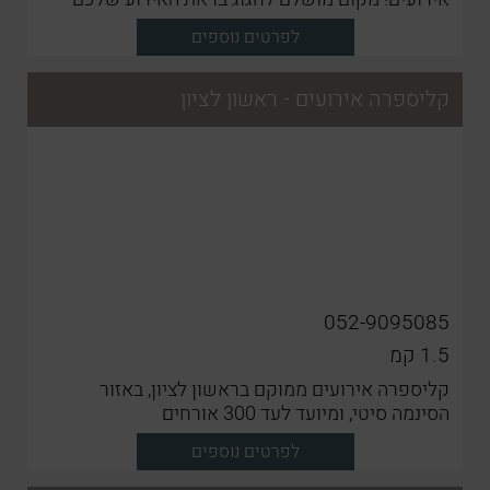
באווירה מדהימה עם תפריט שף עשיר לחווית אירוע
לפרטים נוספים
מדהימה
קליספרה אירועים - ראשון לציון
052-9095085
1.5
קמ
קליספרה אירועים ממוקם בראשון לציון, באזור
הסינמה סיטי, ומיועד לעד 300 אורחים
לפרטים נוספים