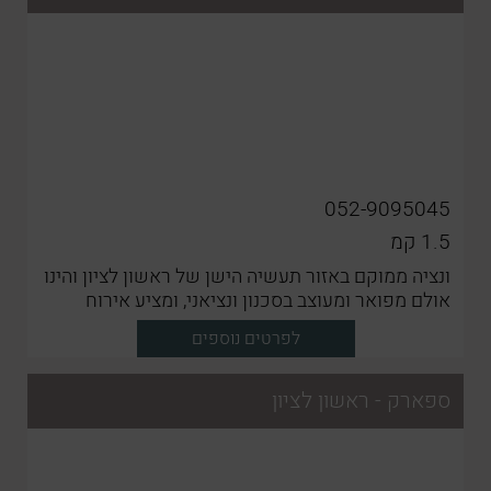
052-9095045
1.5
קמ
ונציה ממוקם באזור תעשיה הישן של ראשון לציון והינו
אולם מפואר ומעוצב בסכנון ונציאני, ומציע אירוח
מושלם לאירועים פרטיים קטנים
לפרטים נוספים
ספארק - ראשון לציון