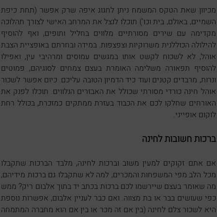
מכיוון שאת הטקס המשמח ניתן לחגוג איפה שרק אפשר (תחת כיפת
השמיים, באולם, בית וכו') תוכלו לנצל את המרחב האישי לצורך תהלוכה
מקדימה עם שירים מסורתיים מלווים בחליל ותופים, ואף להוסיף
להילולה הכוללנית משרוקיות וצפצפות. במידה ובחרתם באופציית הצבת
אוהל, לא לשכוח לקשט אותו במגשים עמוסים ומרהיבי עין, ואפילו
להוסיף תפאורה משלימה האומרת בעצם צמחים לסוגיהם, פמוטים
ונרות, מרבדים קטנים ועוד כיד הדמיון הטובה עליכם. כיום אפשר לשכור
אוהל חינה כורדי מסורתי שכולל את האבזרים הנלווים. תוכלו לפנק את
האורחים שחלקו לכם את הכבוד בעזרת ממתקים כמזכרת, בכולל רחת
לוקום אופייני.
ברכות חשובות לחינה
אם אתם זקוקים למעין משוב וברכות לחינה, מלבד הברכות שתקבלו
מכל הלב מפי המשפחות והמכרים, למה לא שתקבלו גם ברכות מידיהם,
מה שאומר בעצם שיירשמו לכם ברכות בכתב יד בתוך אלבום ריק? ממש
כפי שעושים בבר או בת מצווה. ואם כבר לעניין אלבום, אפשרות נוספת
היא לשכור צלם לחינה (בין אם זה מכר או בין אם הוא מחברה המתמחה