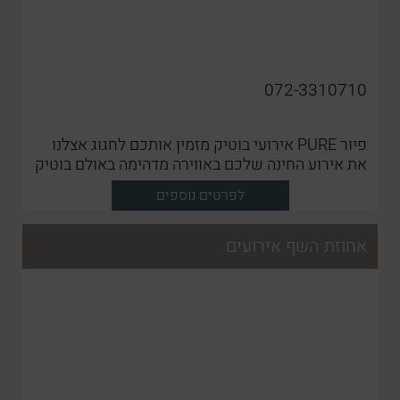
072-3310710
פיור PURE אירועי בוטיק מזמין אותכם לחגוג אצלנו
את אירוע החינה שלכם באווירה מדהימה באולם בוטיק
מפנק עם תפריט עשיר ומגוון לאירוע מושלם
לפרטים נוספים
אחוזת השף אירועים