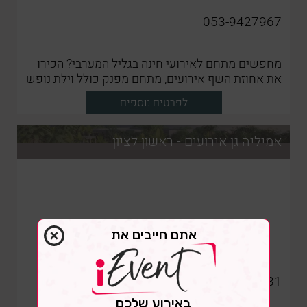
053-9427967
מחפשים מתחם לאירועי חינה בגליל המערבי? הכירו
את אחוזת השף אירועים, מתחם מפנק כולל וילת נופש
לבעלי השמחה
לפרטים נוספים
אמיליה גן אירועים - ראשון לציון
אתם חייבים את
052-9127931
באירוע שלכם