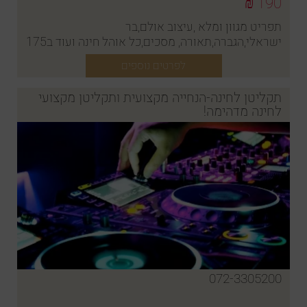
190 ₪
תפריט מגוון ומלא ,עיצוב אולם,בר
ישראלי,הגברה,תאורה, מסכים,כל אוהל חינה ועוד ב175
ש"ח לאדם
לפרטים נוספים
תקליטן לחינה-הנחייה מקצועית ותקליטן מקצועי
לחינה מדהימה!
072-3305200