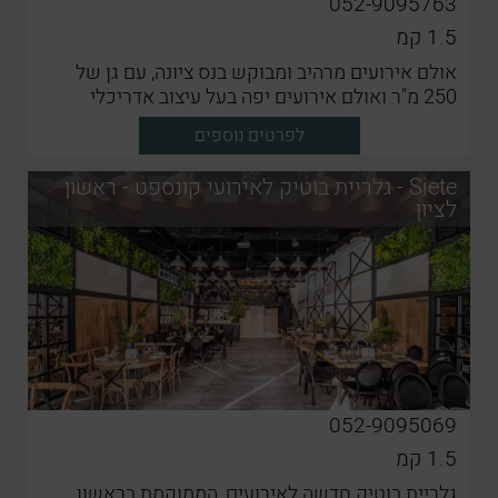
052-9095763
1.5
קמ
אולם אירועים מרהיב ומבוקש בנס ציונה, עם גן של
250 מ"ר ואולם אירועים יפה בעל עיצוב אדריכלי
לפרטים נוספים
Siete - גלריית בוטיק לאירועי קונספט - ראשון
לציון
052-9095069
1.5
קמ
גלריית בוטיק חדשה לאירועים, הממוקמת בראשון