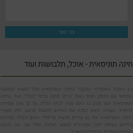
חינה תוניסאית - אוכל, תלבושות ועוד
בין האוכל המסורתי המקובל בחינה הטוניסאית נוכל למצוא קוסקוס
טוניסאי עם קינמון, חטיף בשם "בריק" מתוק בכינוי "דבלה" ועוד. בחינה
הטוניסאית ישנו מנהג בו האם שרה לבתה הכלה, על כך שהן עומדות
להיפרד. השירה הזאת הפכת את האירוע למעמד מרגש. חלק משירי
החינה הטוניסאית אלו גם שירים מיוצאי טריפולי. החתן והכלה נמרחים
בידיהם בעיסת חינה, ומבורכים לשפע, הצלחה ומזל טוב. את הטקס
חותמים השירים, הריקודים והאוכל.