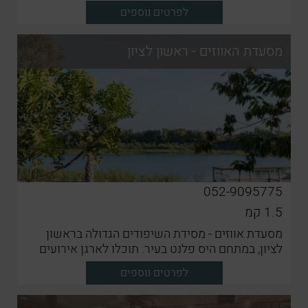
ולבבי
לפרטים נוספים
מסעדת האווזים - ראשון לציון
052-9095775
1.5
קמ
מסעדת אווזים - מסידת השיפודים הגדולה בראשון
לציון, במתחם היס פלנט בעיר. תוכלו לארגן אירועים
במקום וליהנות מאוכל חגיגי, טרי ובשפע רב
לפרטים נוספים