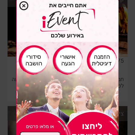
אתם חייבים את
באירוע שלכם
ות
הזמנה
אישורי
סידורי
תזכו
052-9095675
שי
דיגיטלית
הגעה
הושבה
הג
V
חברת קייטרינג מעולה, המתמחה באירועי בשר, ומגיעה
לכל חלקי הארץ
לפרטים נוספים
צילום יוסי
ליחצו