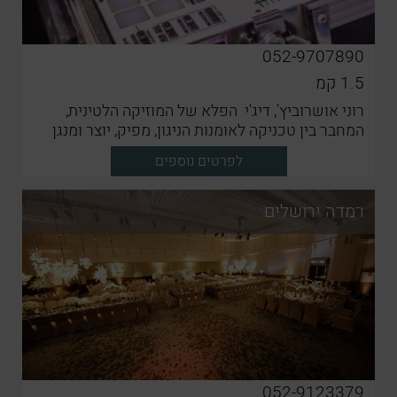
052-9707890
1.5
קמ
רוני אושרוביץ', דיג'י הפלא של המוזיקה הלטינית,
המחבר בין טכניקה לאומנות הניגון, מפיק, יוצר ומנגן
מעל לעשור בסצינה החתונות והאירועים.
לפרטים נוספים
רמדה ירושלים
052-9123379