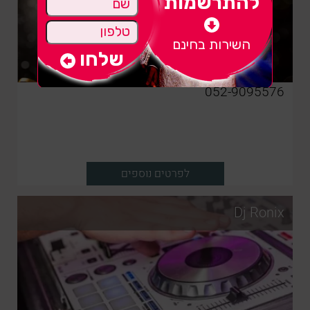
להתרשמות
השירות בחינם
052-9095576
לפרטים נוספים
Dj Ronix