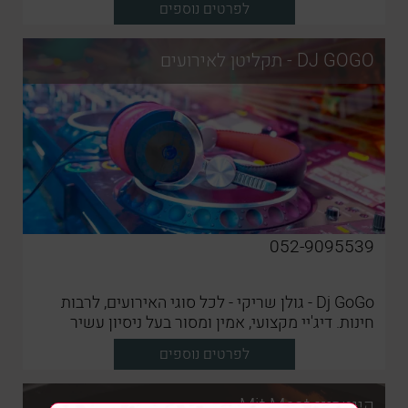
לפרטים נוספים
DJ GOGO - תקליטן לאירועים
052-9095539
Dj GoGo - גולן שריקי - לכל סוגי האירועים, לרבות
חינות. דיג'יי מקצועי, אמין ומסור בעל ניסיון עשיר
לפרטים נוספים
קייטרינג Mit Meat