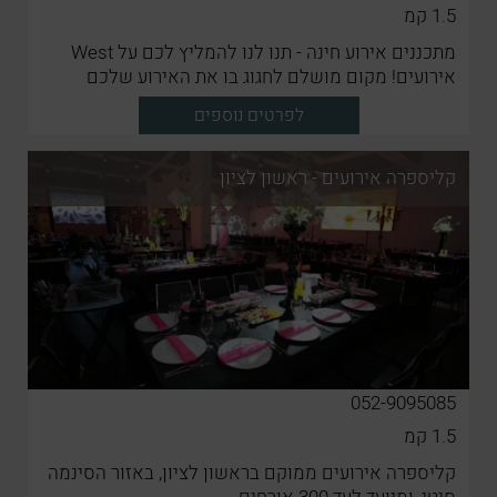
1.5
קמ
מתכננים אירוע חינה - תנו לנו להמליץ לכם על West
אירועים! מקום מושלם לחגוג בו את האירוע שלכם
באווירה מדהימה עם תפריט שף עשיר לחווית אירוע
לפרטים נוספים
מדהימה
קליספרה אירועים - ראשון לציון
052-9095085
1.5
קמ
קליספרה אירועים ממוקם בראשון לציון, באזור הסינמה