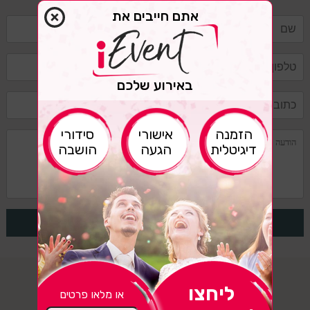
אתם חייבים את
באירוע שלכם
ות
הזמנה
אישורי
סידורי
תזכו
שי
דיגיטלית
הגעה
הושבה
הג
V
ליחצו